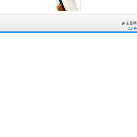
南京霍勒
ICP